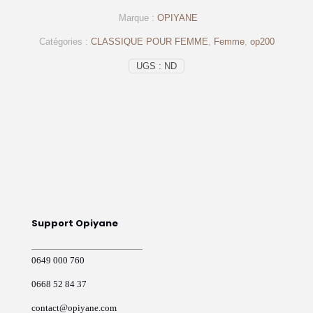
plates
Marque :
OPIYANE
en
cuir
Catégories :
CLASSIQUE POUR FEMME
,
Femme
,
op200
Original
à
UGS :
ND
imprimé
animal
-
op200
Support Opiyane
0649 000 760
0668 52 84 37
contact@opiyane.com