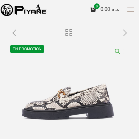
0
0.00
د.م.
EN PROMOTION