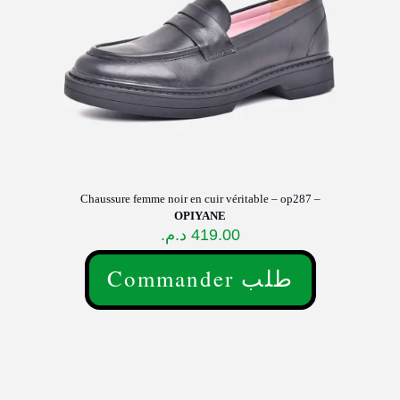
la
page
du
produit
Chaussure femme noir en cuir véritable – op287 –
OPIYANE
د.م.
419.00
Commander طلب
Ce
produit
a
plusieurs
variations.
Les
options