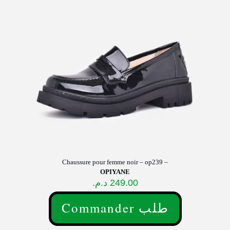
options
peuvent
être
choisies
sur
la
page
du
produit
Chaussure pour femme noir – op239 –
OPIYANE
د.م.
249.00
Commander طلب
Ce
produit