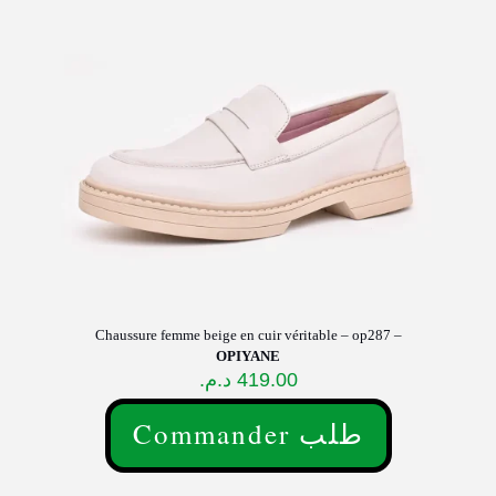
peuvent
être
choisies
sur
la
page
du
produit
Chaussure femme beige en cuir véritable – op287 –
OPIYANE
د.م.
419.00
Commander طلب
Ce
produit
a