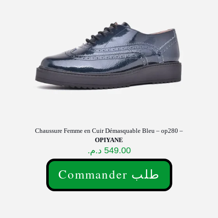
choisies
sur
la
page
du
produit
Chaussure Femme en Cuir Démasquable Bleu – op280 –
OPIYANE
د.م.
549.00
Commander طلب
Ce
produit
a
plusieurs
variations.