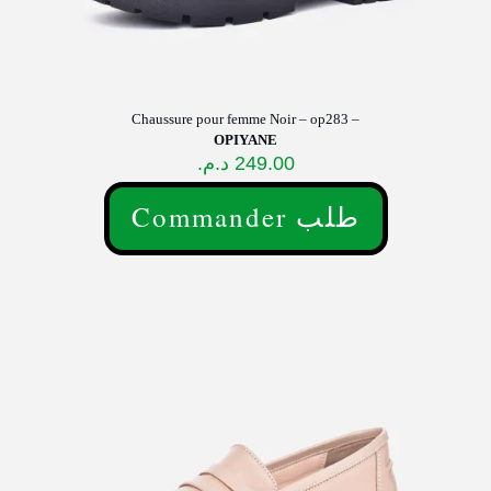
Chaussure pour femme Noir – op283 –
OPIYANE
د.م.
249.00
Commander طلب
Ce
produit
a
plusieurs
variations.
Les
options
peuvent
être
choisies
sur
la
page