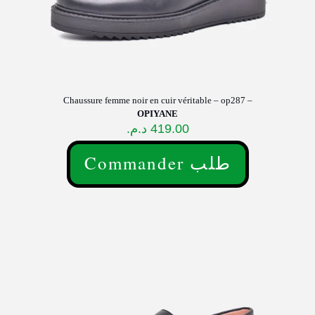
Chaussure femme noir en cuir véritable – op287 –
OPIYANE
د.م.
419.00
Commander طلب
Ce
produit
a
plusieurs
variations.
Les
options
peuvent
être
choisies
sur