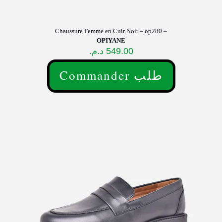
Chaussure Femme en Cuir Noir – op280 –
OPIYANE
د.م.
549.00
Commander طلب
Ce
produit
a
plusieurs
variations.
Les
options
peuvent
être
choisies
sur
la
page
du
produit