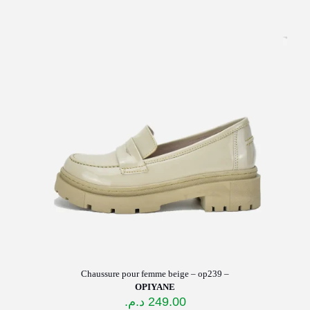
a
plusieurs
variations.
Les
options
peuvent
être
choisies
sur
la
page
du
produit
Chaussure pour femme beige – op239 –
OPIYANE
د.م.
249.00