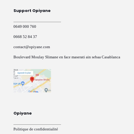
sur
Support Opiyane
la
page
du
0649 000 760
produit
0668 52 84 37
contact@opiyane.com
Boulevard Moulay Slimane en face maserati ain sebaa Casablanca
Opiyane
Politique de confidentialité