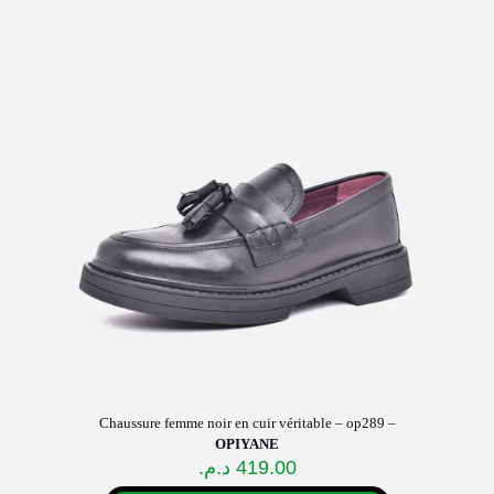
plusieurs
variations.
Les
options
peuvent
être
choisies
sur
la
page
du
produit
Chaussure femme noir en cuir véritable – op289 –
OPIYANE
د.م.
419.00