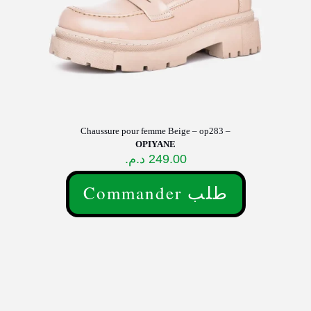
du
produit
Chaussure pour femme Beige – op283 –
OPIYANE
د.م.
249.00
Commander طلب
Ce
produit
a
plusieurs
variations.
Les
options
peuvent
être