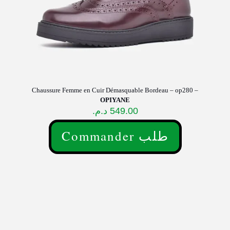
produit
Chaussure Femme en Cuir Démasquable Bordeau – op280 –
OPIYANE
د.م.
549.00
Commander طلب
Ce
produit
a
plusieurs
variations.
Les
options
peuvent
être
choisies