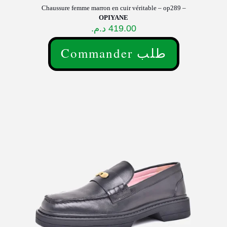
Chaussure femme marron en cuir véritable – op289 –
OPIYANE
د.م.
419.00
Commander طلب
Ce
produit
a
plusieurs
variations.
Les
options
peuvent
être
choisies
sur
la
page
du
produit