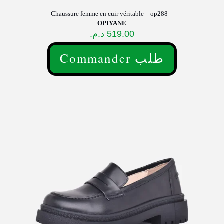
Chaussure femme en cuir véritable – op288 –
OPIYANE
د.م.
519.00
Commander طلب
Ce
produit
a
plusieurs
variations.
Les
options
peuvent
être
choisies
sur
la
page
du
produit