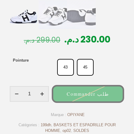
Le
Le
د.م.
230.00
د.م.
299.00
prix
prix
initial
actue
Pointure
était :
est :
43
45
299.00 د.م..
quantité
Commander طلب
de
Espadrilles
en
cuir
Marque :
OPIYANE
Blanche
–
Catégories :
199dh
,
BASKETS ET ESPADRILLE POUR
Op02
HOMME
,
op02
,
SOLDES