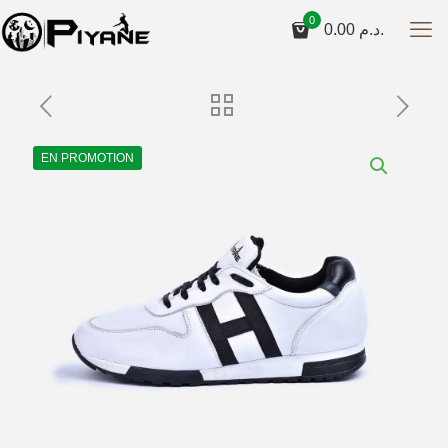
0
0.00
د.م.
EN PROMOTION