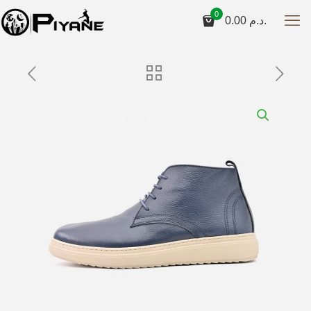
0
0.00
د.م.