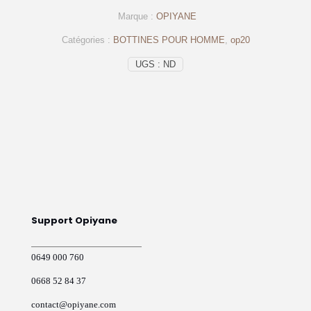
Bottine
Marque :
OPIYANE
cuir
bleu
Catégories :
BOTTINES POUR HOMME
,
op20
–
op20
UGS :
ND
-
OPIYANE
Support Opiyane
0649 000 760
0668 52 84 37
contact@opiyane.com