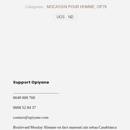
en
Catégories :
MOCASSIN POUR HOMME
,
OP79
cuir
Blanc
UGS :
ND
–
op79
Support Opiyane
0649 000 760
0668 52 84 37
contact@opiyane.com
Boulevard Moulay Slimane en face maserati ain sebaa Casablanca