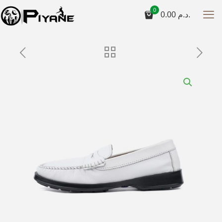
0
0.00
د.م.