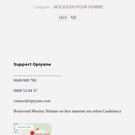
en
Catégorie :
MOCASSIN POUR HOMME
cuir
Noir
UGS :
ND
-
op51
Support Opiyane
0649 000 760
0668 52 84 37
contact@opiyane.com
Boulevard Moulay Slimane en face maserati ain sebaa Casablanca