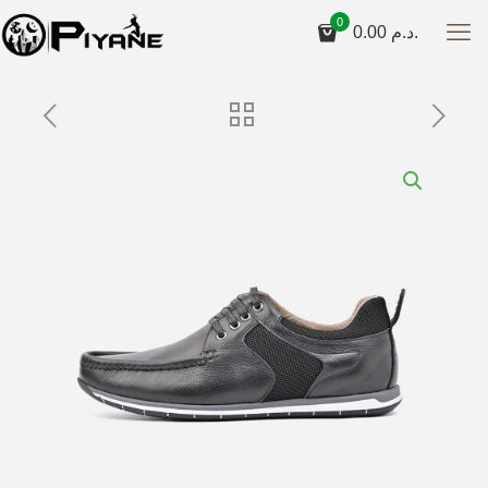
0
0.00
د.م.