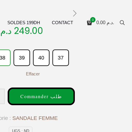
0
SOLDES 199DH
CONTACT
0.00
د.م.
د.م.
249.00
38
39
40
37
Effacer
Commander طلب
orie :
SANDALE FEMME
UGS :
ND