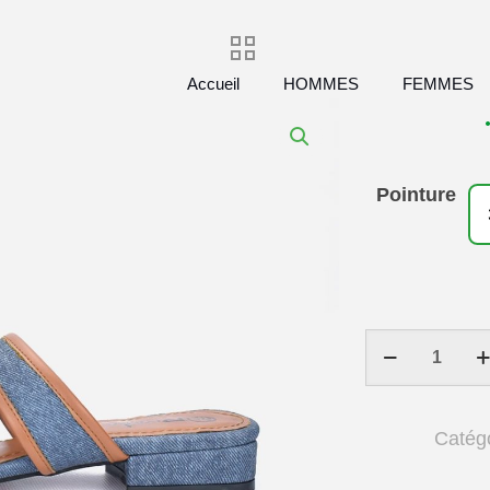
Accueil
HOMMES
FEMMES
Pointure
quantité
de
Sandale
femme
Catég
bleu