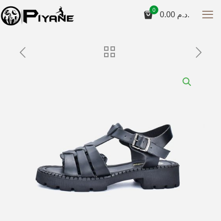
0
0.00
د.م.