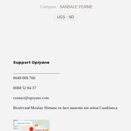
femme
Catégorie :
SANDALE FEMME
noir
-
UGS :
ND
op219
Support Opiyane
0649 000 760
0668 52 84 37
contact@opiyane.com
Boulevard Moulay Slimane en face maserati ain sebaa Casablanca