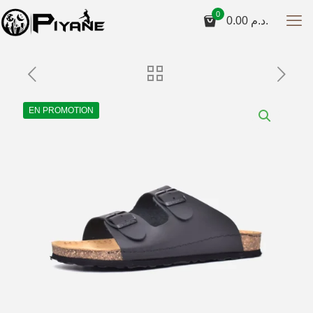
0
0.00
د.م.
EN PROMOTION