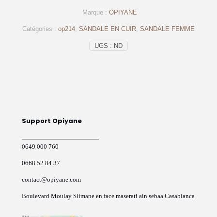
en
Marque :
OPIYANE
cuir
véritable
Catégories :
op214
,
SANDALE EN CUIR
,
SANDALE FEMME
noir
–
UGS :
ND
op214
Support Opiyane
0649 000 760
0668 52 84 37
contact@opiyane.com
Boulevard Moulay Slimane en face maserati ain sebaa Casablanca