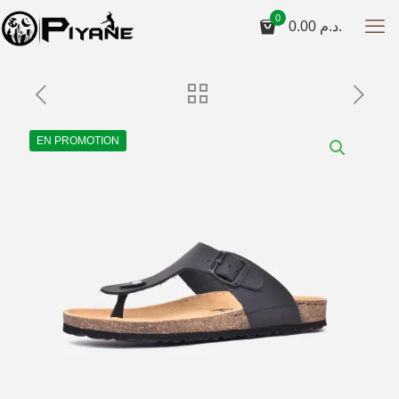
0
0.00
د.م.
EN PROMOTION