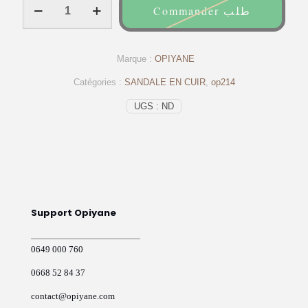
Commander طلب
de
Sandales
homme
en
Marque :
OPIYANE
cuir
véritable
Catégories :
SANDALE EN CUIR
,
op214
Noir
–
UGS :
ND
op161
OPIYANE
Support Opiyane
0649 000 760
0668 52 84 37
contact@opiyane.com