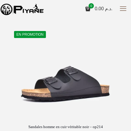
0
0.00
د.م.
EN PROMOTION
Sandales homme en cuir véritable noir – op214