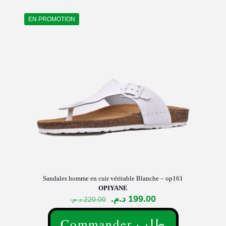
variations.
Les
EN PROMOTION
options
peuvent
être
choisies
sur
la
page
du
produit
Sandales homme en cuir véritable Blanche – op161
OPIYANE
Le
Le
د.م.
199.00
د.م.
220.00
prix
prix
initial
actuel
Commander طلب