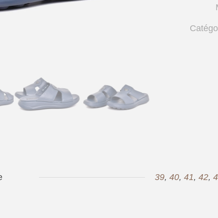
homme
médical
Catégo
Bleu
–
op171
–
OPIYANE
e
39
,
40
,
41
,
42
,
4