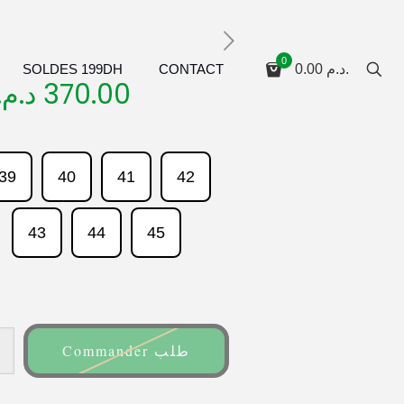
0
SOLDES 199DH
CONTACT
0.00
د.م.
د.م.
370.00
39
40
41
42
43
44
45
Commander طلب