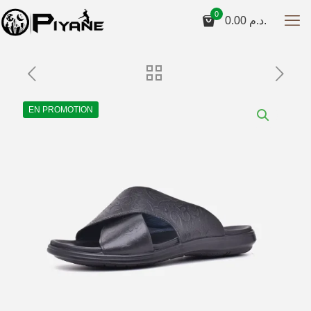
0
0.00
د.م.
EN PROMOTION