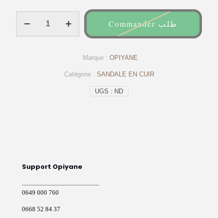
quantité
Commander طلب
de
Sandales
Médicales
Pour
Marque :
OPIYANE
Homme
Très
Catégorie :
SANDALE EN CUIR
Confortable
Noir
UGS :
ND
-
op113-
OPIYANE
Support Opiyane
0649 000 760
0668 52 84 37