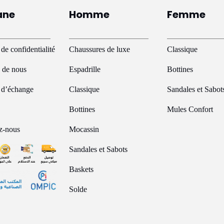
ane
Homme
Femme
 de confidentialité
Chaussures de luxe
Classique
 de nous
Espadrille
Bottines
e d’échange
Classique
Sandales et Sabot
Bottines
Mules Confort
z-nous
Mocassin
Sandales et Sabots
Baskets
Solde