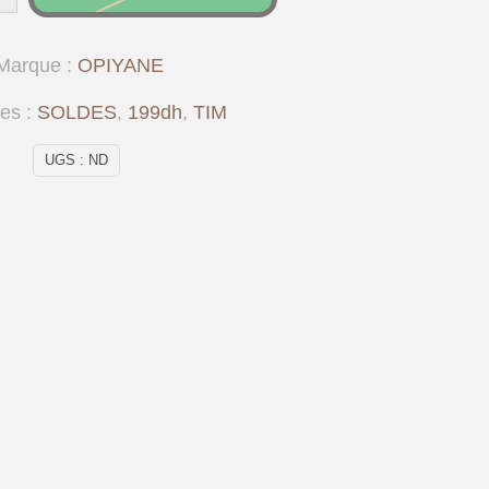
Marque :
OPIYANE
ies :
SOLDES
,
199dh
,
TIM
UGS :
ND