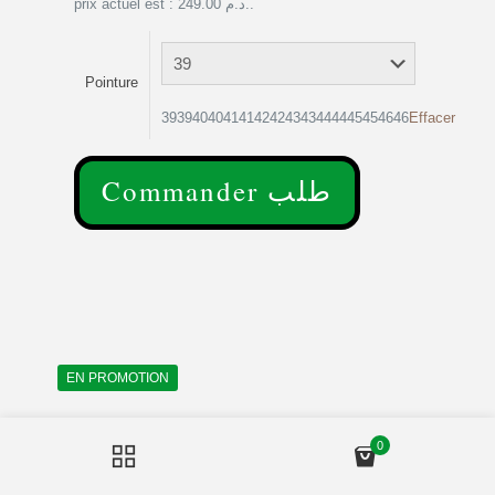
prix actuel est : 249.00 د.م..
Pointure
39394040414142424343444445454646
Effacer
Commander طلب
EN PROMOTION
0