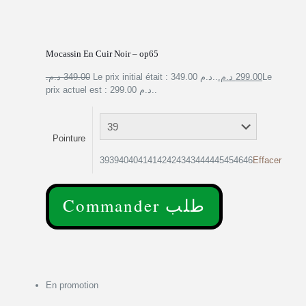
Mocassin En Cuir Noir – op65
349.00 د.م.
Le prix initial était : 349.00 د.م..
299.00 د.م.
Le
prix actuel est : 299.00 د.م..
Pointure
39394040414142424343444445454646
Effacer
Commander طلب
En promotion