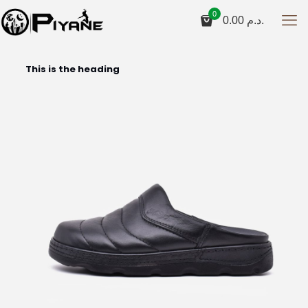
0
0.00
د.م.
This is the heading