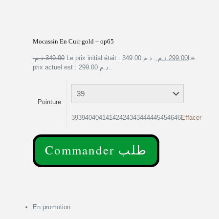
Mocassin En Cuir gold – op65
349.00 د.م.
Le prix initial était : 349.00 د.م..
299.00 د.م.
Le
prix actuel est : 299.00 د.م..
Pointure
39394040414142424343444445454646
Effacer
Commander طلب
En promotion