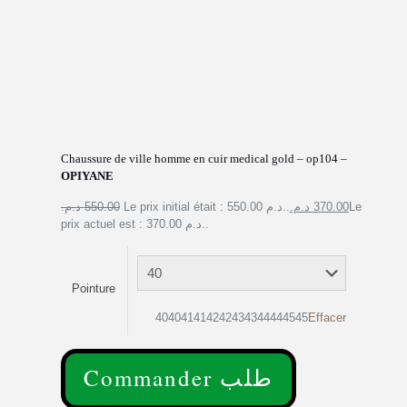
Chaussure de ville homme en cuir medical gold – op104 –
OPIYANE
550.00 د.م.
Le prix initial était : 550.00 د.م..
370.00 د.م.
Le
prix actuel est : 370.00 د.م..
Pointure
404041414242434344444545
Effacer
Commander طلب