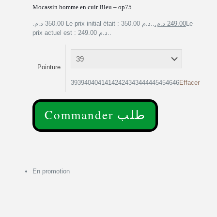
Mocassin homme en cuir Bleu – op75
350.00 د.م.
Le prix initial était : 350.00 د.م..
249.00 د.م.
Le
prix actuel est : 249.00 د.م..
Pointure
39394040414142424343444445454646
Effacer
Commander طلب
En promotion