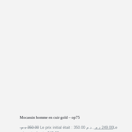
Mocassin homme en cuir gold – op75
350.00 د.م.
Le prix initial était : 350.00 د.م..
249.00 د.م.
Le