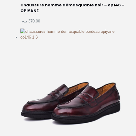
Chaussure homme démasquable noir – op146 –
OPIYANE
370.00 د.م.