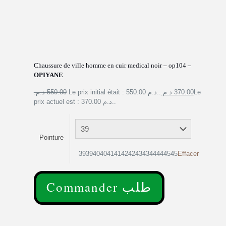
Chaussure de ville homme en cuir medical noir – op104 –
OPIYANE
550.00 د.م.
Le prix initial était : 550.00 د.م..
370.00 د.م.
Le
prix actuel est : 370.00 د.م..
Pointure
3939404041414242434344444545
Effacer
Commander طلب