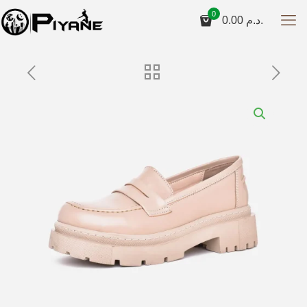
0
0.00
د.م.