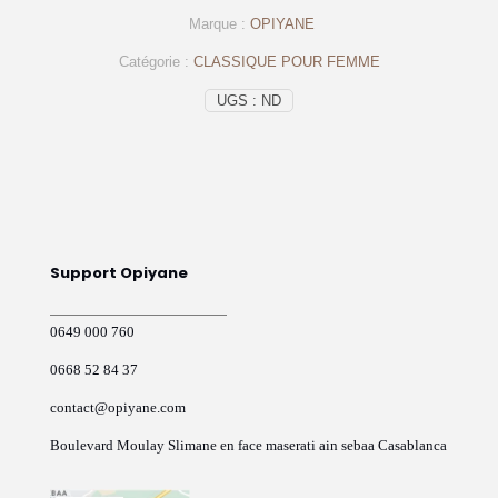
femme
Marque :
OPIYANE
Beige
–
Catégorie :
CLASSIQUE POUR FEMME
op283
–
UGS :
ND
OPIYANE
Support Opiyane
0649 000 760
0668 52 84 37
contact@opiyane.com
Boulevard Moulay Slimane en face maserati ain sebaa Casablanca