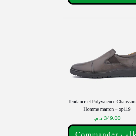
produit
a
plusieurs
variations.
Les
options
peuvent
être
choisies
sur
la
page
Tendance et Polyvalence Chaussur
du
Homme marron – op119
produit
د.م.
349.00
Commander 