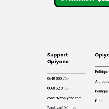
Ce
produit
a
plusieurs
variations.
Les
options
peuvent
Support
Opiy
être
Opiyane
choisies
sur
Politique
la
0649 000 760
A propos
page
0668 52 84 37
du
Politiqu
produit
contact@opiyane.com
Blog
Boulevard Moulay