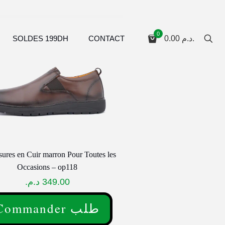
0
SOLDES 199DH
CONTACT
0.00
د.م.
ures en Cuir marron Pour Toutes les
Occasions – op118
د.م.
349.00
Commander طلب