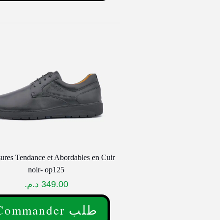
uit
ieurs
ations.
ons
vent
sies
e
ures Tendance et Abordables en Cuir
noir- op125
uit
د.م.
349.00
Commander طلب