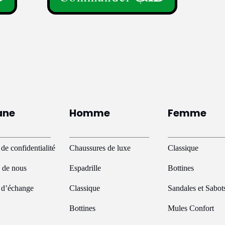
Ce
produit
a
plusieurs
variations.
Les
options
peuvent
ane
Homme
Femme
être
choisies
sur
 de confidentialité
Chaussures de luxe
Classique
la
 de nous
Espadrille
Bottines
page
du
e d’échange
Classique
Sandales et Sabot
produit
Bottines
Mules Confort