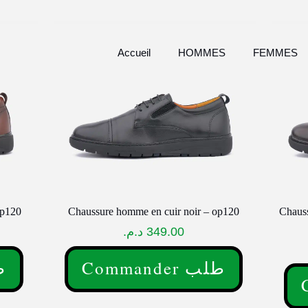
Accueil
HOMMES
FEMMES
op120
Chaussure homme en cuir noir – op120
Chauss
د.م.
349.00
Commander طلب
طلب
Ce
Ce
produit