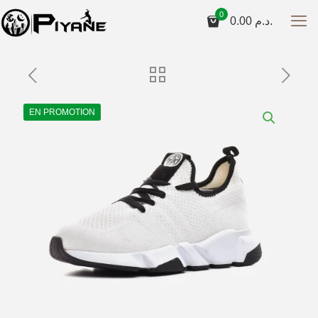
0
0.00
د.م.
EN PROMOTION