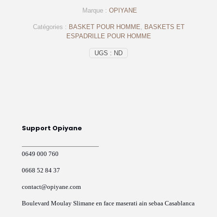
en
Marque :
OPIYANE
cuir
daim
Catégories :
BASKET POUR HOMME
,
BASKETS ET
noir
ESPADRILLE POUR HOMME
-
op154
UGS :
ND
–
OPIYANE
Support Opiyane
0649 000 760
0668 52 84 37
contact@opiyane.com
Boulevard Moulay Slimane en face maserati ain sebaa Casablanca