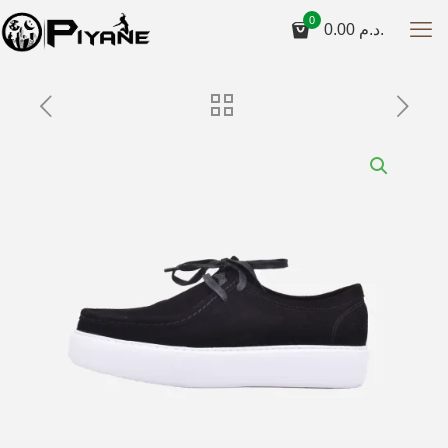
0
0.00
د.م.