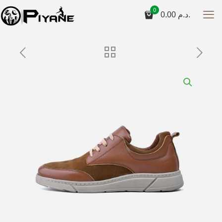
0
0.00
د.م.