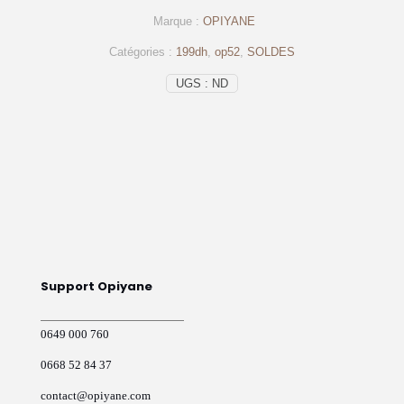
ville
Marque :
OPIYANE
opiyane
en
Catégories :
199dh
,
op52
,
SOLDES
daim
gold
UGS :
ND
–
Op52
Support Opiyane
0649 000 760
0668 52 84 37
contact@opiyane.com