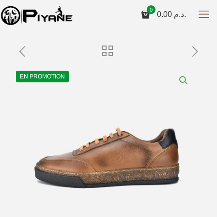
0
0.00
د.م.
EN PROMOTION