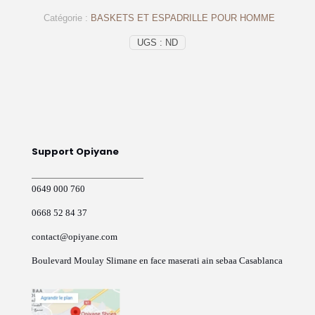
cuir
Catégorie :
BASKETS ET ESPADRILLE POUR HOMME
gold
-
UGS :
ND
op143
-
OPIYANE
Support Opiyane
0649 000 760
0668 52 84 37
contact@opiyane.com
Boulevard Moulay Slimane en face maserati ain sebaa Casablanca