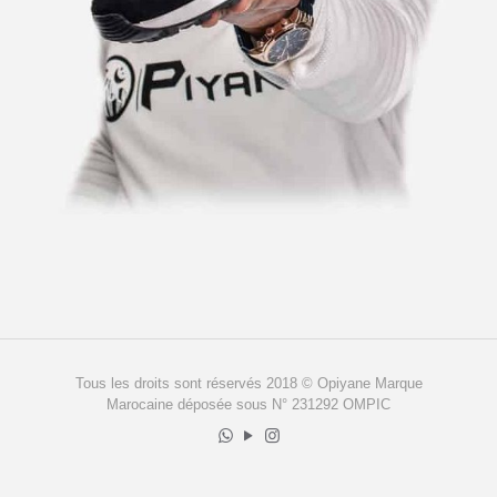
Tous les droits sont réservés 2018 © Opiyane Marque
Marocaine déposée sous N° 231292 OMPIC