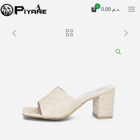
0
0.00
د.م.