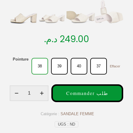
د.م.
249.00
Pointure
38
39
40
37
Effacer
quantité
Commander طلب
de
Sandales
femme
beige
Catégorie :
SANDALE FEMME
-
op226
UGS :
ND