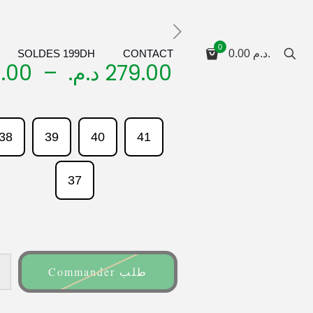
0
SOLDES 199DH
CONTACT
0.00
د.م.
Plage
.00
–
د.م.
279.00
de
prix :
249.00 د.م.
38
39
40
41
à
279.00 د.م.
37
Commander طلب