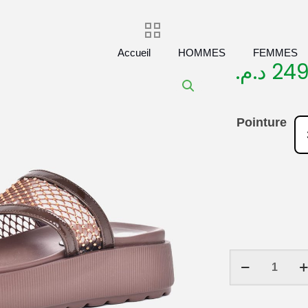
Accueil
HOMMES
FEMMES
د.م.
249
Pointure
quantité
de
Sandales